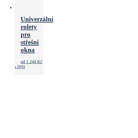
Univerzální
rolety
pro
střešní
okna
od
1.244
Kč
s DPH