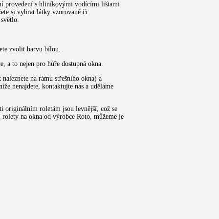
tní provedení s hliníkovými vodícími lištami
ete si vybrat látky vzorované či
světlo.
te zvolit barvu bílou.
e, a to nejen pro hůře dostupná okna.
k naleznete na rámu střešního okna) a
níže nenajdete, kontaktujte nás a uděláme
i originálním roletám jsou levnější, což se
ní rolety na okna od výrobce Roto, můžeme je