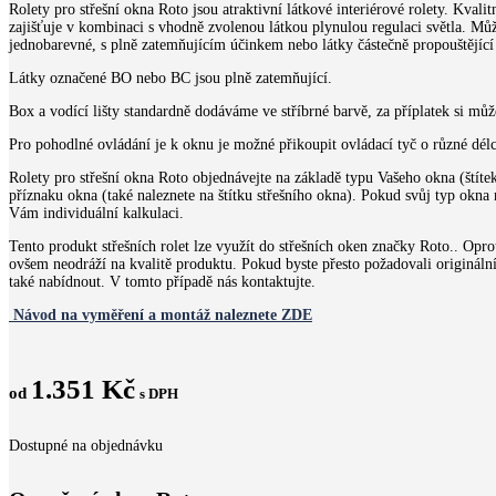
Rolety pro střešní okna Roto jsou atraktivní látkové interiérové rolety. Kvali
zajišťuje v kombinaci s vhodně zvolenou látkou plynulou regulaci světla. Můž
jednobarevné, s plně zatemňujícím účinkem nebo látky částečně propouštějící 
Látky označené BO nebo BC jsou plně zatemňující.
Box a vodící lišty standardně dodáváme ve stříbrné barvě, za příplatek si může
Pro pohodlné ovládání je k oknu je možné přikoupit ovládací tyč o různé délc
Rolety pro střešní okna Roto objednávejte na základě typu Vašeho okna (štíte
příznaku okna (také naleznete na štítku střešního okna). Pokud svůj typ okna 
Vám individuální kalkulaci.
Tento produkt střešních rolet lze využít do střešních oken značky Roto.. Oprot
ovšem neodráží na kvalitě produktu. Pokud byste přesto požadovali originál
také nabídnout. V tomto případě nás kontaktujte.
Návod na vyměření a montáž naleznete ZDE
1.351
Kč
od
s DPH
Dostupné na objednávku