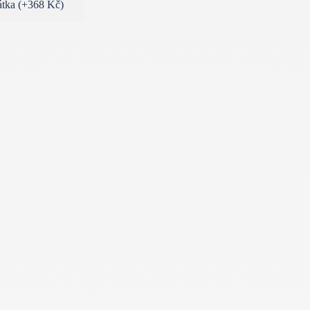
látka
(
+368 Kč
)