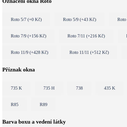
Označení okna Roto
Roto 5/7
(
+0 Kč
)
Roto 5/9
(
+43 Kč
)
Roto
Roto 7/9
(
+156 Kč
)
Roto 7/11
(
+216 Kč
)
Roto 11/9
(
+428 Kč
)
Roto 11/11
(
+512 Kč
)
Příznak okna
735 K
735 H
738
435 K
R85
R89
Barva boxu a vedení látky