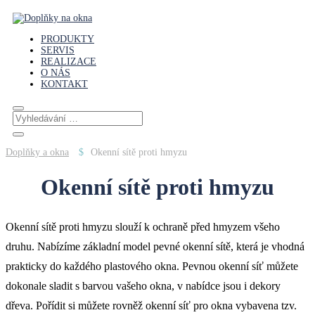
PRODUKTY
SERVIS
REALIZACE
O NÁS
KONTAKT
Doplňky a okna
Okenní sítě proti hmyzu
Okenní sítě proti hmyzu
Okenní sítě proti hmyzu slouží k ochraně před hmyzem všeho
druhu. Nabízíme základní model pevné okenní sítě, která je vhodná
prakticky do každého plastového okna. Pevnou okenní síť můžete
dokonale sladit s barvou vašeho okna, v nabídce jsou i dekory
dřeva. Pořídit si můžete rovněž okenní síť pro okna vybavena tzv.